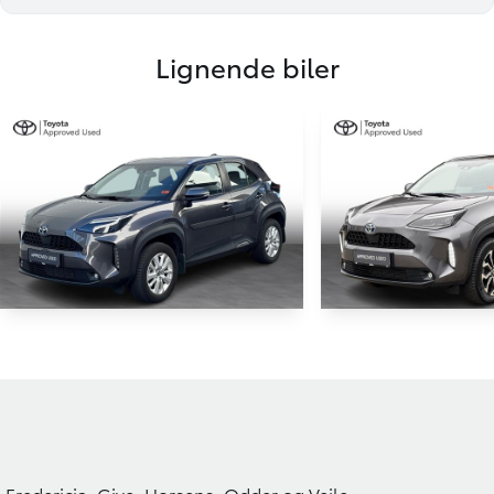
Lignende biler
HYBRID
Toyota Yaris Cross
Toyota Yaris 
1,5 Hybrid Active Technology 116HK 5d Trinl. Gear
1,5 Hybrid Style 116H
28.000 KM
47.000 KM
2022
2022
HYBRID (BENZIN / EL)
HYBRID (BENZIN / E
Fredericia, Give, Horsens, Odder og Vejle