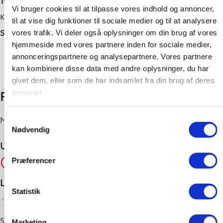
1G3 Ash Grey
Vi bruger cookies til at tilpasse vores indhold og annoncer,
Tilkoblingsvægt med bremser
Karosseri
til at vise dig funktioner til sociale medier og til at analysere
750 kg
SUV
vores trafik. Vi deler også oplysninger om din brug af vores
Tilkoblingsvægt uden bremser
hjemmeside med vores partnere inden for sociale medier,
+ Vis flere
annonceringspartnere og analysepartnere. Vores partnere
550 kg
kan kombinere disse data med andre oplysninger, du har
givet dem, eller som de har indsamlet fra din brug af deres
tjenester.
Samtykkevalg
Nødvendig
Præferencer
Statistik
Marketing