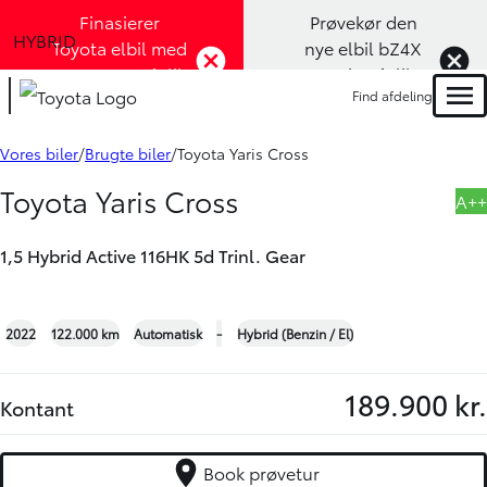
Finasierer
Prøvekør den
HYBRID
Toyota elbil med
nye elbil bZ4X
1,99% rente (Klik
Touring (Klik
Find afdeling
her)
her)
Men
Book prøvetur
Bliv ringet op
Vores biler
Brugte biler
Toyota Yaris Cross
Toyota Yaris Cross
A++
1,5 Hybrid Active 116HK 5d Trinl. Gear
+24
2022
122.000 km
Automatisk
-
Hybrid (Benzin / El)
189.900 kr.
Kontant
Book prøvetur