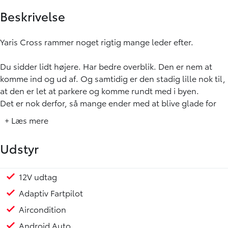
Beskrivelse
Yaris Cross rammer noget rigtig mange leder efter.
Du sidder lidt højere. Har bedre overblik. Den er nem at
komme ind og ud af. Og samtidig er den stadig lille nok til,
at den er let at parkere og komme rundt med i byen.
Det er nok derfor, så mange ender med at blive glade for
den.
+ Læs mere
Den velkendte 1,5 Hybrid med 116 hk og automatgear gør
Udstyr
kørslen stille, rolig og utrolig nem i hverdagen. Den glider
bare afsted, bruger meget lidt brændstof og kræver
egentlig ikke noget af dig.
12V udtag
Fart begrænser
Fartpilot
Fartpilot adaptiv
Fjernbetjent centrallås
Håndfri telefon
Infocenter
Klimaanlæg
Kørecomputer
Læderrat med Varme
Multifunktionsrat
Musikstreaming via bluetooth
Nøglefri Start & Stop
Radio
Regnsensor
Servo
Stemmebetjening
Sædevarme for
Udvendig temperaturmåler
USB stik
Varme i rat
17" Alufælge
Hvide blinklys
LED baglygter
LED kørelys
Metallak
Armlæn
Bagagerumsdækken
Højdejusterbart førersæde
Justerbart rat
Kopholder
Læderrat
Multijusterbart rat
Højdejusterbart passagersæde
Rat m. varme
Splitbagsæde
Stofindtræk
Airbag
Antispin
Auto hold
Automatisk nødbremsesystem
Dæktrykssensor
ESP
Isofix
Lyssensor
Selealarm
Skiltegenkendelse
Startspærre
Vejbaneassistent
Toyota Relax - Slap af med 10 års service aktiveret gara
Ikke Ryger
Service overholdt
Tidligere undervognsbehandlet
Adaptiv Fartpilot
Active-udgaven giver dig det vigtigste udstyr og en bil, der
Aircondition
føles moderne uden at blive kompliceret.
Android Auto