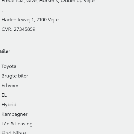
219.900
KONTANT
KONTANT
KR.
.
Haderslevvej 1, 7100 Vejle
CVR. 27345859
Biler
Toyota
Brugte biler
Erhverv
EL
Hybrid
Kampagner
Lån & Leasing
Find bilhus