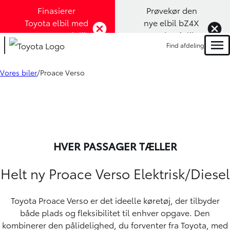
Finasierer
Prøvekør den
Toyota elbil med
nye elbil bZ4X
1,99% rente (Klik
Touring (Klik
Find afdeling
her)
her)
Men
Vores biler
Proace Verso
HVER PASSAGER TÆLLER
Helt ny Proace Verso Elektrisk/Diesel
Toyota Proace Verso er det ideelle køretøj, der tilbyder
både plads og fleksibilitet til enhver opgave. Den
kombinerer den pålidelighed, du forventer fra Toyota, med