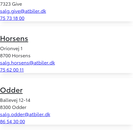
7323 Give
salg.give@atbiler.dk
75 73 18 00
Horsens
Orionvej 1
8700 Horsens
salg.horsens@atbiler.dk
75 62 00 11
Odder
Ballevej 12-14
8300 Odder
salg.odder@atbiler.dk
86 54 30 00