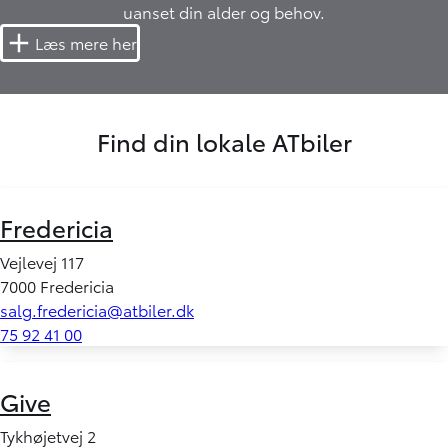
uanset din alder og behov.
Læs mere her
Find din lokale ATbiler
Fredericia
Vejlevej 117
7000 Fredericia
salg.fredericia@atbiler.dk
75 92 41 00
Give
Tykhøjetvej 2