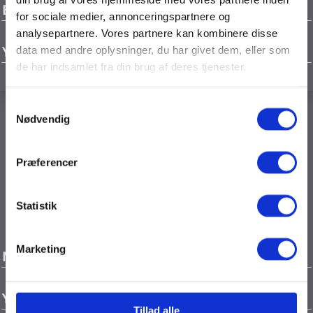
EV-rækkevidde
for sociale medier, annonceringspartnere og
analysepartnere. Vores partnere kan kombinere disse
Ydeevne
data med andre oplysninger, du har givet dem, eller som
de har indsamlet fra din brug af deres tjenester.
Samtykkevalg
Nødvendig
Tag rejsen i dit tempo
Præferencer
Den nye Proace Verso er udstyret med avancerede
dieselmotorer og fås med både manuel og automatisk
gearkasse. Den leverer enestående køreegenskaber,
Statistik
effektivitet og imponerende rækkevidde.
Marketing
Motor
Ydeevne
Tillad alle