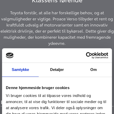
Toyota forstår, at alle har forskellige behov, og at
valgmuligheder er vigtige. Proace Verso tilbyder et rent og
kraftfuldt udvalg af motorvarianter samt en innovativ
elektrisk drivlinje, der er perfekt til bykørsel. Dette giver dig
muligheder, der kombinerer kapacitet med fremragende
ydeevne.
Elektrisk
Samtykke
Detaljer
Om
Proace Versos elektriske drivlinemuligheder er yderst
tilpasningsdygtige og åbner op for en verden af
omkostningseffektiv e-mobilitet med lav emissioner.
Denne hjemmeside bruger cookies
Vi bruger cookies til at tilpasse vores indhold og
Batteristørrelser
annoncer, til at vise dig funktioner til sociale medier og til
at analysere vores trafik. Vi deler også oplysninger om
din brug af vores hjemmeside med vores partnere inden