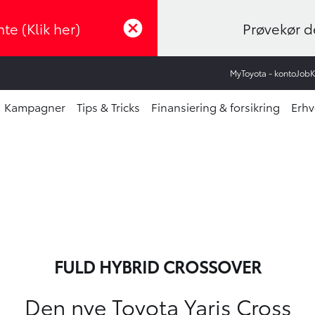
te (Klik her)
Prøvekør de
MyToyota - konto
Job
Kampagner
Tips & Tricks
Finansiering & forsikring
Erhv
FULD HYBRID CROSSOVER
Den nye Toyota Yaris Cross