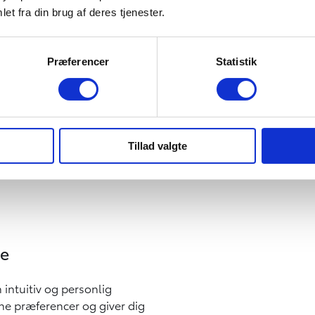
et fra din brug af deres tjenester.
Den nye Toyota Yaris C
kompakte proportioner, d
karakter skab
Præferencer
Statistik
Tillad valgte
se
n intuitiv og personlig
ine præferencer og giver dig