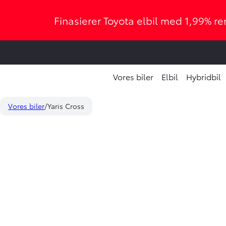
Finasierer Toyota elbil med 1,99% ren
Vores biler
Elbil
Hybridbil
Vores biler
Yaris Cross