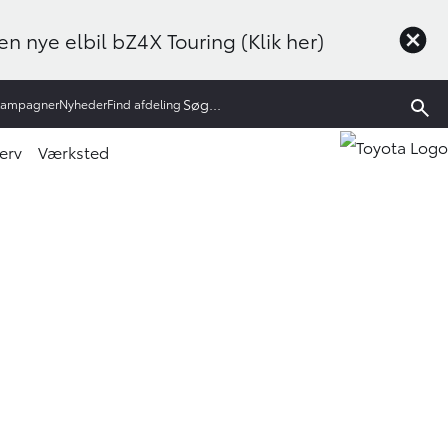
n nye elbil bZ4X Touring (Klik her)
Kampagner
Nyheder
Find afdeling
erv
Værksted