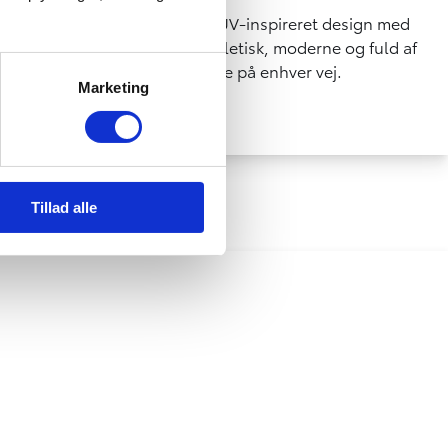
ross kombinerer et markant SUV-inspireret design med
er passer perfekt til byen. Atletisk, moderne og fuld af
er den en stærk tilstedeværelse på enhver vej.
Marketing
Tillad alle