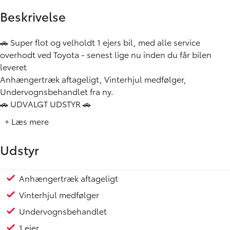
Beskrivelse
🚗 Super flot og velholdt 1 ejers bil, med alle service
overhodt ved Toyota - senest lige nu inden du får bilen
leveret
Anhængertræk aftageligt, Vinterhjul medfølger,
Undervognsbehandlet fra ny.
🚗 UDVALGT UDSTYR 🚗
✅ Anhængertræk aftageligt
+ Læs mere
✅ Vinterhjul medfølger
✅ Undervognsbehandlet,
Udstyr
✅ Apple CarPlay, Android Auto, DAB radio,
✅ Fuld LED forlygter, LED baglygter, LED kørelys, LED-
Tågelygter
Anhængertræk aftageligt
Smart Entry & Start-system
Blindvinkelassistent
Adaptiv Fartpilot
Aut. nedblændeligt bakspejl
Automatisk op-/nedblænding
Bakkamera
Bluetooth
El-foldbare spejle m. varme
Fart begrænser
Klimaanlæg 2-zoner
Multifunktionsrat
Regnsensor
Sædevarme for
Varme i forruden
Varme i rat
Metallak
Mørktonede ruder bag
Toyota Safety Sense
Træthedsregistrering
Vejbaneassistent
Skiltegenkendelse
Automatisk nødbremsesystem
ESP
Isofix
Bagagerumsdækken
Splitbagsæde
✅ Adaptiv fartpilot
Vinterhjul medfølger
✅ Smart Entry & Start-system
Undervognsbehandlet
✅ El-foldbare spejle m. varme
✅ Parkeringssensor for/bag
1 ejer