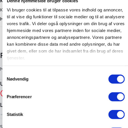
KoksMetal / SortMetal
Denne hjemmeside bruger cookies
Tilkoblingsvægt med bremser
Karosseri
Vi bruger cookies til at tilpasse vores indhold og annoncer,
725 kg
til at vise dig funktioner til sociale medier og til at analysere
Hatchback
vores trafik. Vi deler også oplysninger om din brug af vores
Tilkoblingsvægt uden bremser
hjemmeside med vores partnere inden for sociale medier,
+ Vis flere
725 kg
annonceringspartnere og analysepartnere. Vores partnere
kan kombinere disse data med andre oplysninger, du har
givet dem, eller som de har indsamlet fra din brug af deres
tjenester.
Samtykkevalg
Nødvendig
Præferencer
Statistik