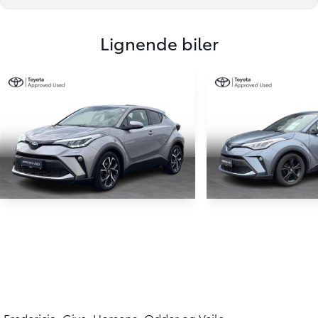
Lignende biler
HYBRID
Toyota C-HR
Toyota C-HR
1,8 Hybrid C-LUB Multidrive S 122HK 5d Aut.
71.500 KM
80.000 KM
2021
2022
HYBRID (BENZIN / EL)
HYBRID (BENZIN / E
Fredericia, Give, Horsens, Odder og Vejle