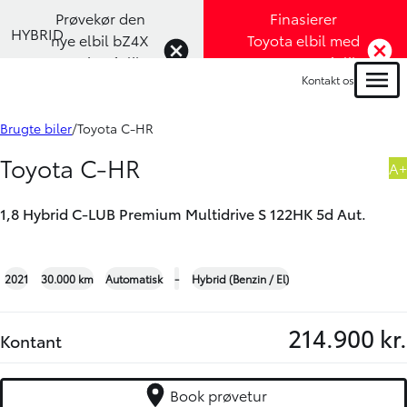
Prøvekør den
Finasierer
HYBRID
nye elbil bZ4X
Toyota elbil med
Touring (Klik
1,99% rente (Klik
Kontakt os
her)
her)
Menu
Book prøvetur
Bliv ringet op
Brugte biler
Toyota C-HR
Toyota C-HR
A+
1,8 Hybrid C-LUB Premium Multidrive S 122HK 5d Aut.
+2
2021
30.000 km
Automatisk
-
Hybrid (Benzin / El)
214.900 kr.
Kontant
Book prøvetur