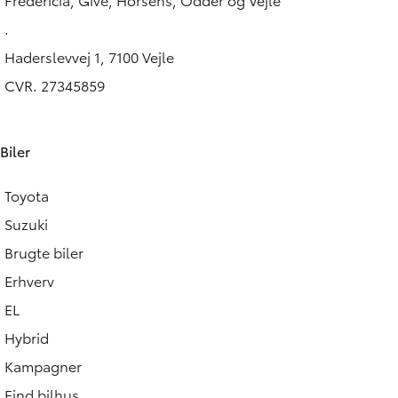
194.900
KONTANT
KONTANT
KR.
.
Haderslevvej 1, 7100 Vejle
CVR. 27345859
Biler
Toyota
Suzuki
Brugte biler
Erhverv
EL
Hybrid
Kampagner
Find bilhus