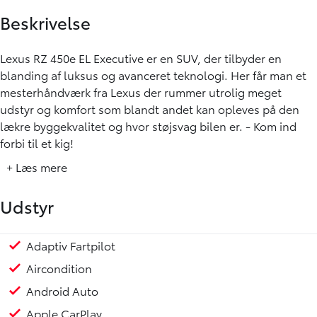
Beskrivelse
Lexus RZ 450e EL Executive er en SUV, der tilbyder en
blanding af luksus og avanceret teknologi. Her får man et
mesterhåndværk fra Lexus der rummer utrolig meget
udstyr og komfort som blandt andet kan opleves på den
lækre byggekvalitet og hvor støjsvag bilen er. - Kom ind
forbi til et kig!
+ Læs mere
🚗 UDVALGT UDSTYR 🚗
Udstyr
✅ LED forlygter med automatisk op-/nedblænding
✅ Apple CarPlay / Android Auto
✅ Bakkamera
Adaptiv Fartpilot
El-spejle med varme
Fjernbetjent centrallås
Fortsat Fuld Fabriksgaranti & Toyota Relax 10 Års servic
Klimaanlæg 2-zoner
Kørecomputer
Multifunktionsrat
Nøglefri Start & Stop
Parkeringssensor for/bag
Ratgearskifte
Regnsensor
Servo
Smart Entry & Start-system
Sædevarme for/bag
Touch skærm
Trådløs mobiloplader
Udvendig temperaturmåler
18" Alufælge
Fuld LED forlygter
Indfarvede kofangere
LED baglygter
Metallak
Mørktonede ruder bag
Armlæn
Bagagerumsdækken
Justerbart rat
Delkunstlæderindtræk
Splitbagsæde
ABS
Airbag
Automatisk nødbremsesystem
Dæktrykssensor
ESP
Lyssensor
Selealarm
Skiltegenkendelse
✅ Adaptiv Fartpilot
Aircondition
✅ Delkunstlæderindtræk
Android Auto
✅ El-bagklap
✅ El indst. forsæder
Apple CarPlay