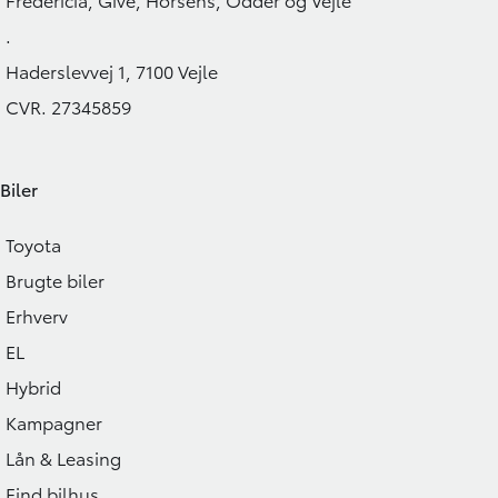
359.900
KONTANT
KONTANT
KR.
.
Haderslevvej 1, 7100 Vejle
CVR. 27345859
Biler
Toyota
Brugte biler
Erhverv
EL
Hybrid
Kampagner
Lån & Leasing
Find bilhus