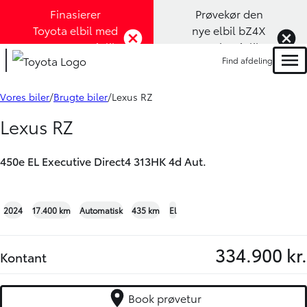
Finasierer
Prøvekør den
Toyota elbil med
nye elbil bZ4X
1,99% rente (Klik
Touring (Klik
Find afdeling
her)
her)
Men
Book prøvetur
Bliv ringet op
Vores biler
Brugte biler
Lexus RZ
Lexus RZ
450e EL Executive Direct4 313HK 4d Aut.
+18
2024
17.400 km
Automatisk
435 km
El
334.900 kr.
Kontant
Book prøvetur