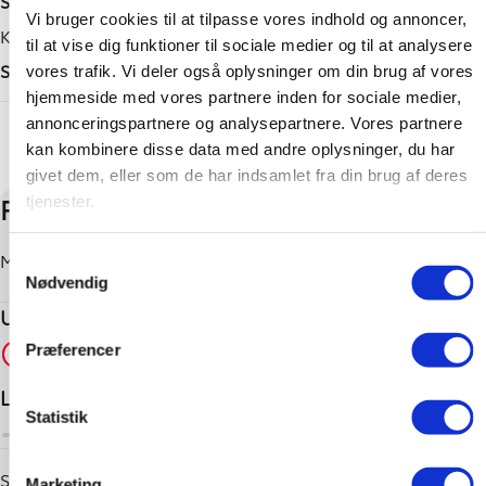
Sortmetal
Vi bruger cookies til at tilpasse vores indhold og annoncer,
Tilkoblingsvægt med bremser
Karosseri
til at vise dig funktioner til sociale medier og til at analysere
750 kg
SUV
vores trafik. Vi deler også oplysninger om din brug af vores
Tilkoblingsvægt uden bremser
hjemmeside med vores partnere inden for sociale medier,
+ Vis flere
annonceringspartnere og analysepartnere. Vores partnere
750 kg
kan kombinere disse data med andre oplysninger, du har
givet dem, eller som de har indsamlet fra din brug af deres
tjenester.
Samtykkevalg
Nødvendig
Præferencer
Statistik
Marketing