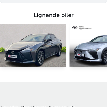
Lignende biler
Lexus RZ
Lexus RZ
450e EL Executive Design Direct4 313HK 4d Aut.
14.000 KM
8.100 KM
2024
2024
EL
EL
Fredericia, Give, Horsens, Odder og Vejle