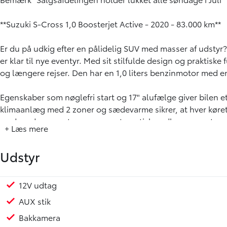
**Suzuki S-Cross 1,0 Boosterjet Active - 2020 - 83.000 km**
Er du på udkig efter en pålidelig SUV med masser af udstyr
er klar til nye eventyr. Med sit stilfulde design og praktiske 
og længere rejser. Den har en 1,0 liters benzinmotor med 
Egenskaber som nøglefri start og 17" alufælge giver bilen
klimaanlæg med 2 zoner og sædevarme sikrer, at hver køretur
med moderne systemer som automatisk nødbremsesystem o
+ Læs mere
Vigtigste udstyr inkluderer:
Udstyr
- 12V udtag
- AUX stik
- Bakkamera
12V udtag
Sædevarme for
Touch skærm
17" Alufælge
Anhængertræk aftageligt
LED kørelys
Metallak
Tagræling
Tonede ruder
Tågelygter
Bagagerumsdækken
Justerbart rat
Kopholder
Læderrat
Splitbagsæde
Stofindtræk
ABS
Airbag
Antispin
Automatisk nødbremsesystem
Dæktrykssensor
ESP
Isofix
Selealarm
Selestrammer
Startspærre
- Bluetooth
AUX stik
- El-foldbare spejle
Bakkamera
- Elruder for/bag