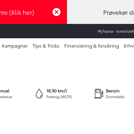
te (Klik her)
Prøvekør de
MyToyota - konto
Job
Kampagner
Tips & Tricks
Finansiering & forsikring
Erhv
+15
nuel
18,90 km/l
Benzin
arkasse
Forbrug (WLTP)
Drivmiddel