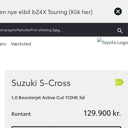
n nye elbil bZ4X Touring (Klik her)
Kampagner
Nyheder
Find afdeling
erv
Værksted
Book prøvetur
Bliv ringet op
Suzuki S-Cross
A+
1,0 Boosterjet Active Cut 112HK 5d
129.900 kr.
Kontant