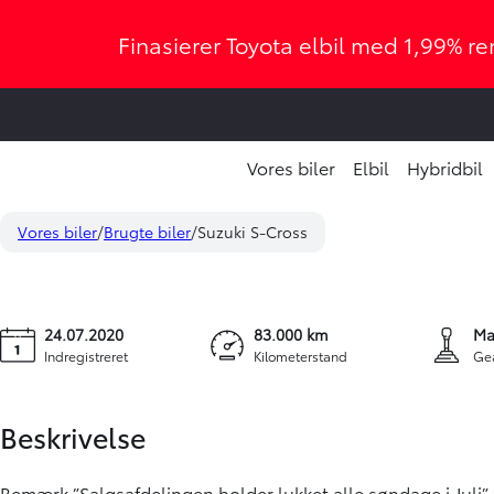
Finasierer Toyota elbil med 1,99% ren
Vores biler
Elbil
Hybridbil
Suzuki S-Cross
129.900 kr.
1,0 Boosterjet Active Cut 112HK 5d
Vores biler
Brugte biler
Suzuki S-Cross
KONTANT
24.07.2020
83.000 km
Ma
Indregistreret
Kilometerstand
Ge
Beskrivelse
Bemærk ”Salgsafdelingen holder lukket alle søndage i Juli”