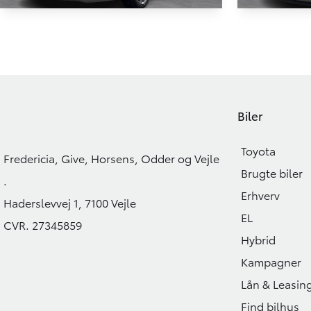
Suzuki Swift
Suzuki I
1,2 Dualjet Mild hybrid Exclusive AEB 83HK 5d
83.000 KM
4.200 KM
2023
2025
Biler
BENZIN
BENZIN
126.900
KONTANT
KONTANT
KR.
Toyota
FINANSIERING
Fredericia, Give, Horsens, Odder og Vejle
Brugte biler
.
Erhverv
Haderslevvej 1, 7100 Vejle
EL
CVR. 27345859
Hybrid
Kampagner
Lån & Leasin
Find bilhus