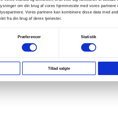
oplysninger om din brug af vores hjemmeside med vores partnere i
ysepartnere. Vores partnere kan kombinere disse data med andr
et fra din brug af deres tjenester.
Indretning og type
Antal døre
Præferencer
Statistik
5
oyota.dk. Bilen kan ses i Give. Kom forbi og oplev
Farve
Sølv metal
Karosseri
Tillad valgte
SUV