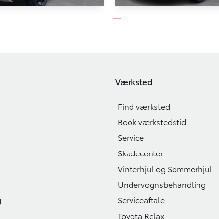
gnis
Toyota Verso
1,2 Dualjet Mild hybrid Active AEB 83HK 5d
7 pers. 1,8 VVT-I T2 Premiu
162.000 KM
2017
Værksted
BENZIN
164.900
KONTANT
KR.
Find værksted
1.930
KR.
Book værkstedstid
Service
Skadecenter
Vinterhjul og Sommerhjul
Undervognsbehandling
g
Serviceaftale
Toyota Relax