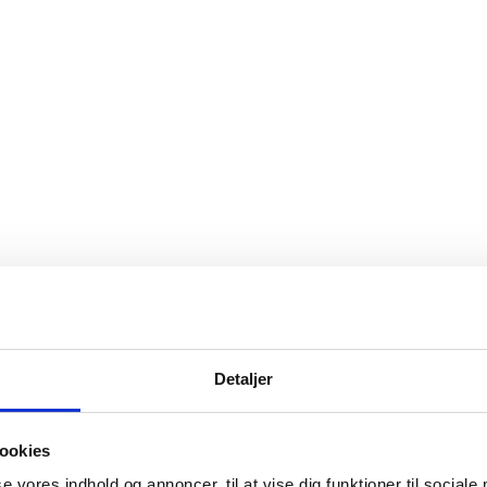
Detaljer
ookies
se vores indhold og annoncer, til at vise dig funktioner til sociale