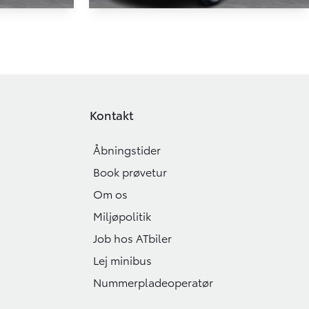
Toyota Yaris
m 147HK 6g
1,0 VVT-I T1 72HK 5d
81.927 KM
2021
Kontakt
BENZIN
129.900
124.900
KONTANT
KR.
KR.
Åbningstider
Book prøvetur
Om os
Miljøpolitik
Job hos ATbiler
Lej minibus
Nummerpladeoperatør