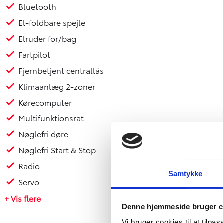
- Fartpilot
Bluetooth
- Fjernbetjent centrallås
El-foldbare spejle
- Klimaanlæg 2-zoner
Elruder for/bag
- Kørecomputer
- Multifunktionsrat
Fartpilot
- Nøglefri døre
Fjernbetjent centrallås
- Nøglefri Start & Stop
Klimaanlæg 2-zoner
- Radio
- Servo
Kørecomputer
- Sædevarme for
Multifunktionsrat
- Touch skærm
Nøglefri døre
- 17" Alufælge
- Anhængertræk aftageligt
Nøglefri Start & Stop
- LED kørelys
Radio
- Metallak
Samtykke
Servo
- Tagræling
- Tonede ruder
+ Vis flere
- Tågelygter
Denne hjemmeside bruger c
- Bagagerumsdækken
Vi bruger cookies til at tilpas