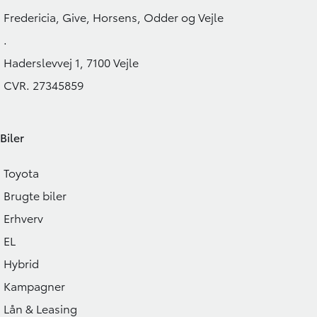
279.900
KONTANT
KONTANT
KR.
Fredericia, Give, Horsens, Odder og Vejle
3.457
FINANSIERING
FINANSIERING
KR.
.
Haderslevvej 1, 7100 Vejle
CVR. 27345859
Biler
Toyota
Brugte biler
Erhverv
EL
Hybrid
Kampagner
Lån & Leasing