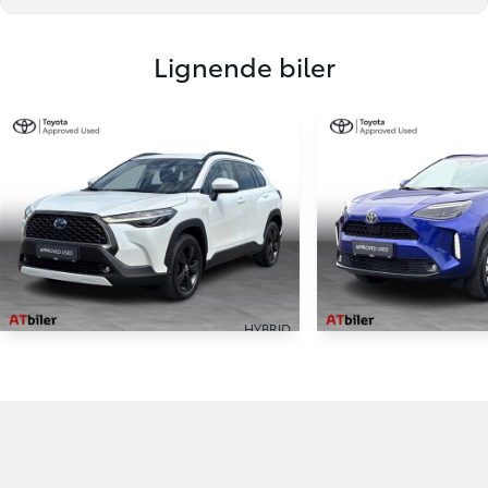
Lignende biler
HYBRID
Toyota Corolla Cross
Toyota Yaris 
2,0 Hybrid Style Comfort E-CVT 197HK 5d Aut.
44.900 KM
12.000 KM
2023
2025
HYBRID (BENZIN / EL)
HYBRID (BENZIN / E