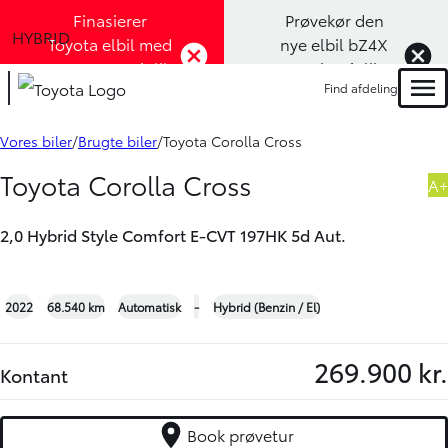
Finasierer
Prøvekør den
HYBRID
Toyota elbil med
nye elbil bZ4X
1,99% rente (Klik
Touring (Klik
Find afdeling
her)
her)
Men
Book prøvetur
Bliv ringet op
Vores biler
Brugte biler
Toyota Corolla Cross
Toyota Corolla Cross
A+
2,0 Hybrid Style Comfort E-CVT 197HK 5d Aut.
+30
2022
68.540 km
Automatisk
-
Hybrid (Benzin / El)
269.900 kr.
Kontant
Book prøvetur