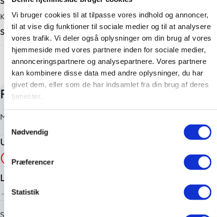
Sort
Tilkoblingsvægt med bremser
Karosseri
Vi bruger cookies til at tilpasse vores indhold og annoncer,
til at vise dig funktioner til sociale medier og til at analysere
750 kg
SUV
vores trafik. Vi deler også oplysninger om din brug af vores
Tilkoblingsvægt uden bremser
hjemmeside med vores partnere inden for sociale medier,
+ Vis flere
750 kg
annonceringspartnere og analysepartnere. Vores partnere
kan kombinere disse data med andre oplysninger, du har
givet dem, eller som de har indsamlet fra din brug af deres
tjenester.
Samtykkevalg
Nødvendig
Præferencer
Statistik