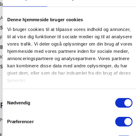
Indretning og type
1,5 l
-
1765 mm
Drivmiddel
Maks. ladeeffekt (hjemme)
Højde
Antal døre
Denne hjemmeside bruger cookies
Hybrid (Benzin / El)
-
1595 mm
5
Vi bruger cookies til at tilpasse vores indhold og annoncer,
Geartype
Længde
Farve
til at vise dig funktioner til sociale medier og til at analysere
vores trafik. Vi deler også oplysninger om din brug af vores
Automatisk
4180 mm
Blåmetal
hjemmeside med vores partnere inden for sociale medier,
Tilkoblingsvægt med bremser
Karosseri
annonceringspartnere og analysepartnere. Vores partnere
750 kg
SUV
kan kombinere disse data med andre oplysninger, du har
givet dem, eller som de har indsamlet fra din brug af deres
Tilkoblingsvægt uden bremser
+ Vis flere
tjenester.
550 kg
Samtykkevalg
Nødvendig
Præferencer