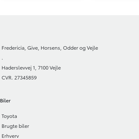
HYBRID
Toyota Yaris Cross
Toyota Yaris 
1,5 Hybrid Active Technology 116HK 5d Trinl. Gear
28.000 KM
32.000 KM
2023
2024
HYBRID (BENZIN / EL)
HYBRID (BENZIN / E
Fredericia, Give, Horsens, Odder og Vejle
239.900
KONTANT
KONTANT
KR.
.
Haderslevvej 1, 7100 Vejle
CVR. 27345859
Biler
Toyota
Brugte biler
Erhverv