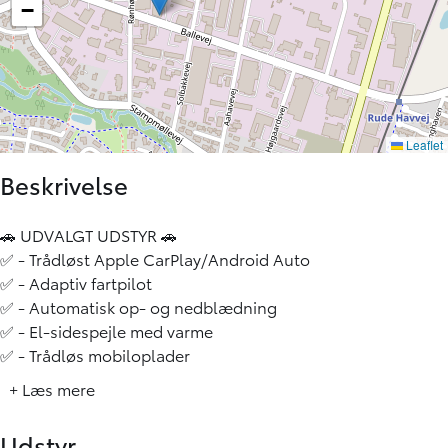
Beskrivelse
🚗 UDVALGT UDSTYR 🚗
✅ - Trådløst Apple CarPlay/Android Auto
✅ - Adaptiv fartpilot
✅ - Automatisk op- og nedblædning
✅ - El-sidespejle med varme
✅ - Trådløs mobiloplader
✅ - LED for- og baglygter
+ Læs mere
✅ - Varme i rat
✅ - Regnsensor
Udstyr