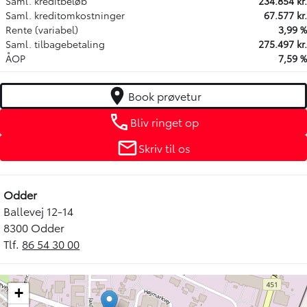
Saml. kreditbeløb
234.854 kr.
Saml. kreditomkostninger
67.577 kr.
Rente (variabel)
3,99 %
Saml. tilbagebetaling
275.497 kr.
ÅOP
7,59 %
Book prøvetur
Bliv ringet op
Skriv til os
Odder
Ballevej 12-14
8300 Odder
Tlf.
86 54 30 00