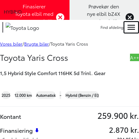
Finasierer
Prøvekør den
HYBRID
Toyota elbil med
nye elbil bZ4X
1,99% rente (Klik
Touring (Klik
Find afdeling
her)
her)
Men
Book prøvetur
Bliv ringet op
Vores biler
Brugte biler
Toyota Yaris Cross
Toyota Yaris Cross
A++
1,5 Hybrid Style Comfort 116HK 5d Trinl. Gear
+39
2025
12.000 km
Automatisk
-
Hybrid (Benzin / El)
259.900 kr.
Kontant
2.870 kr.
Finansiering