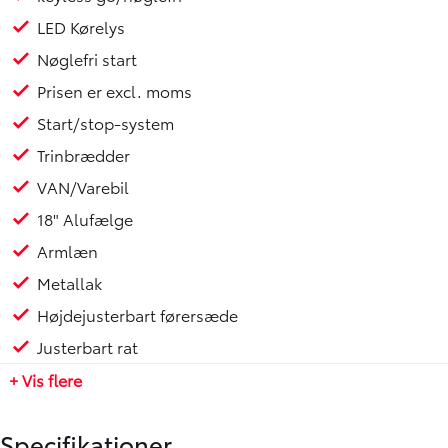
- **CO2-udledning:** 114 g/km
LED Kørelys
- **Årlig ejerafgift:** 1.260 kr.
Nøglefri start
- **Antal døre:** 5
Prisen er excl. moms
**Udstyrsliste:**
Start/stop-system
- Trinbrædder
Trinbrædder
- Varme i rat
- Apple CarPlay og Android Auto
VAN/Varebil
- Klimaanlæg 2-zoner
18" Alufælge
- El-spejle med varme
Armlæn
- Bakkamera
- Sædevarme foran
Metallak
- LED kørelys
Højdejusterbart førersæde
- Kopholder
Justerbart rat
- 18" Alufælge
- Metallak
+ Vis flere
- Smart Keyless Start system
- Automatisk nødopkald
Specifikationer