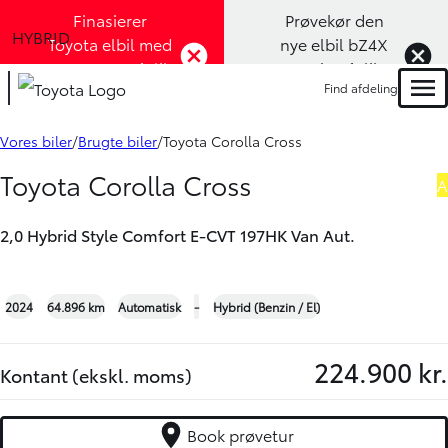
Finasierer
Prøvekør den
HYBRID
Toyota elbil med
nye elbil bZ4X
1,99% rente (Klik
Touring (Klik
Find afdeling
her)
her)
Men
Book prøvetur
Bliv ringet op
Vores biler
Brugte biler
Toyota Corolla Cross
Toyota Corolla Cross
A
2,0 Hybrid Style Comfort E-CVT 197HK Van Aut.
+24
2024
64.896 km
Automatisk
-
Hybrid (Benzin / El)
224.900 kr.
Kontant (ekskl. moms)
Book prøvetur