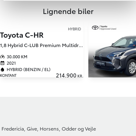
Lignende biler
HYBRID
Toyota C-HR
1,8 Hybrid C-LUB Premium Multidrive S 122HK 5d Aut.
30.000 KM
2021
HYBRID (BENZIN / EL)
214.900
KONTANT
KR.
Toyota Yaris 
28.000 KM
2022
HYBRID (BENZIN / E
Fredericia, Give, Horsens, Odder og Vejle
KONTANT