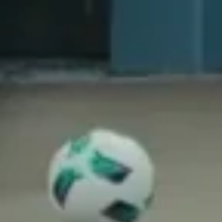
Den nye Toyota bZ4X er designet til at tiltrække opm
moderne udtryk understreges af den gennemgående lyssigna
signalerer bilens avancerede og teknolo