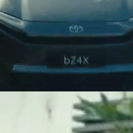
d længere rækkevidde, kortere ladetid, mere kraftfuld perf
teknologi har fået et løft, der kan mærkes.
Prisen starter fra 299.990 kr.
Prislisten
Specifikatione
kkraft
Imponerende ydeevne
.500 kg. AWD
Op til 343 hk (A
hjul - vejledende udsalgspris: 324.990 kr. Rækkevidden afspejler 
apaciteten.