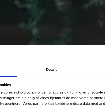
EN ELEKTRISK FØLELSE
t og ro i sindet på de lange
Det opdaterede bZ4X-bat
plade hurtigt – enten med op
forvarmning, så d
 DC-ladning.*
*Ca. 100 km Forventet rækkevid
batterifor
hjul - vejledende udsalgspris:
Detaljer
e WLTP-resultat og afventer
il bruttobatterikapaciteten.
ookies
se vores indhold og annoncer, til at vise dig funktioner til sociale
oplysninger om din brug af vores hjemmeside med vores partnere i
ysepartnere. Vores partnere kan kombinere disse data med andr