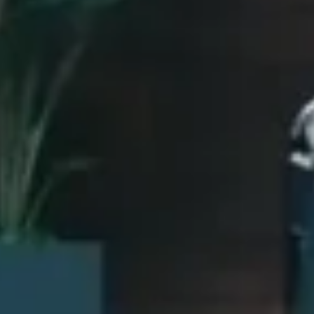
AHS styrer LED-chipsene i h
lysfordeling. Et indbygget k
foran dig altid er godt
raft