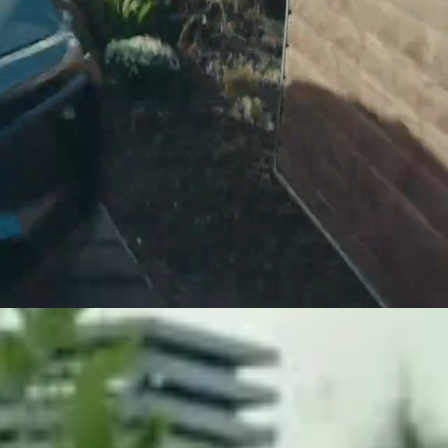
ormance og forbedret evne til at trække. Både design og
r
Privatleasing
Wh/km
WD)
159-139
det forventede kombinerede WLTP-resultat og afventer godkendelse