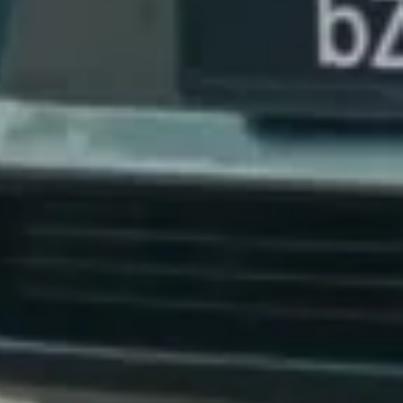
Interiør
oderne og rummelig
en rummelige og støjsvage kabine i den nye Toyota bZ4X. Den
aber en behagelig atmosfære – ideel for familier i en travl
 til både afslapning og nærvær under kørslen. I Executive