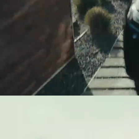
Den nye bZ4X er blevet opgraderet på alle fronter – me
Book en prøvetur
Rækkevidde
Forbedret træ
Op til 569 km*
Op til 1
*Rækkevidde gælder for bZ4X Active med 73,1 kWh batteri og 18'' 
inden endelig bekræftelse. De 73,1 kWh henviser til bruttobatterik