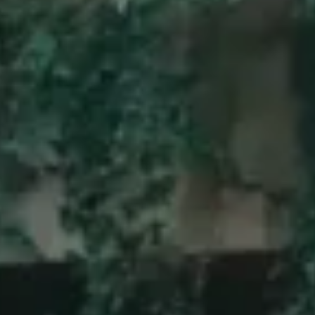
Ny bil - ude og inde
 forbedret rækkevidde, stærkere ydeevne og hurtig opladnin
,7 kWh og 73,1 kWh – alt efter hvor meget rækkevidde og fleks
Bliv ringet op