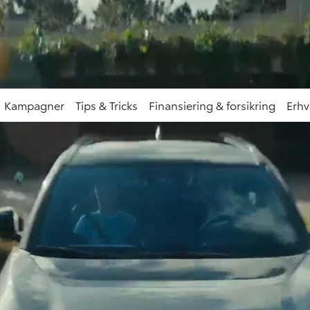
te (Klik her)
Prøvekør de
MyToyota - konto
Job
Kampagner
Tips & Tricks
Finansiering & forsikring
Erhv
EKTRISK FAMILIE-SUV MED MARKANT UDV
Ny Toyota bZ4X