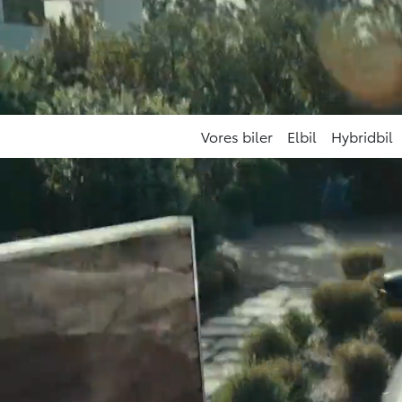
Finasierer Toyota elbil med 1,99% ren
Vores biler
Elbil
Hybridbil
Vores biler
Ny bZ4X
EN EL