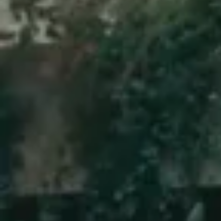
Den nye Toyota bZ4X er skabt til at tage dig længere. Med
to batteristørrelser – 57
Få et tilbud