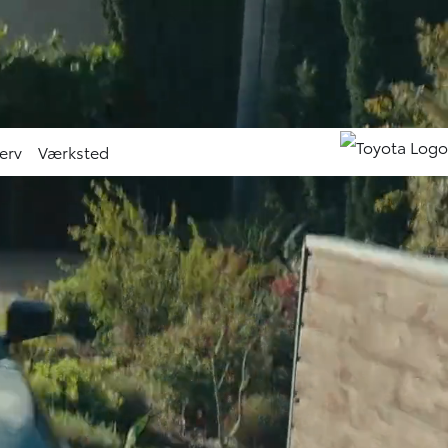
n nye elbil bZ4X Touring (Klik her)
Kampagner
Nyheder
Find afdeling
erv
Værksted
IKLING