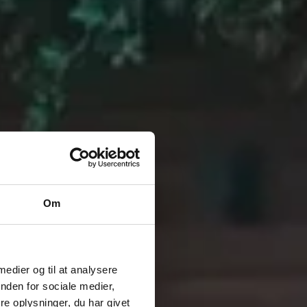
Hurtigere opladning
teri er designet til effektiv opladning og understøtter
u kan lade hurtigere og komme hurtigere videre.*
de kan oplades på 10 minutter med 150 kW DC, selv ved -10 °C, når
varmning aktiveres 40 minutter før opladning.
Om
 medier og til at analysere
nden for sociale medier,
Trækkraft
e oplysninger, du har givet