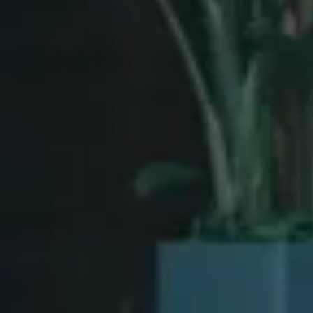
Design
Stil med gennemslagsk