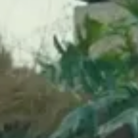
Aktive kampagner på bZ4X
ivatleasing til
./md
bZ4X