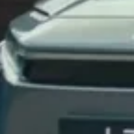
blænde andre trafikanter.
ver forlygte individuelt, hvilket giver præcis og intelligent
amera registrerer lys fra andre biler og sørger for, at vejen
 oplyst, samtidig med at andre trafikanter ikke generes.