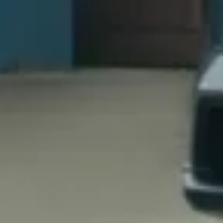
ærksomhed. Et markant og
tur i fronten, der tydeligt
giske DNA.
M
Træk stikket og find ro i d
åbne og lyse indretning sk
hverdag. Her er god plads